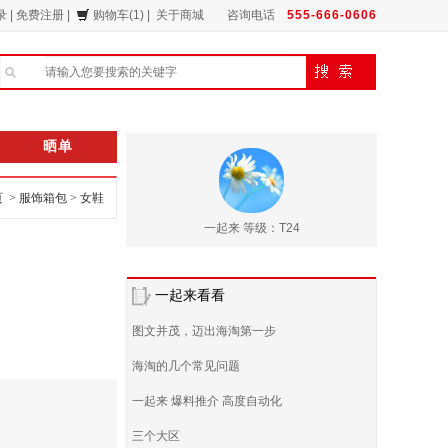
录
|
免费注册
|
购物车(1)
|
关于商城
咨询电话
555-666-0606
晒单
页 >
服饰箱包
>
女鞋
一起来 等级：T24
一起来看看
图文并茂，迈出海淘第一步
海淘的几个常见问题
一起来 爆料推介 高度自动化
三个大区