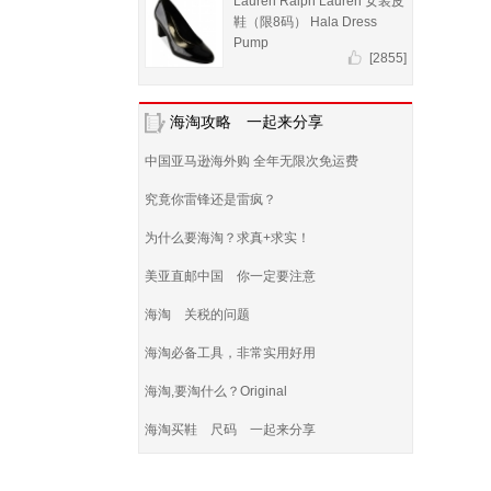
Lauren Ralph Lauren 女装皮
鞋（限8码） Hala Dress
Pump
[2855]
海淘攻略 一起来分享
中国亚马逊海外购 全年无限次免运费
究竟你雷锋还是雷疯？
为什么要海淘？求真+求实！
美亚直邮中国 你一定要注意
海淘 关税的问题
海淘必备工具，非常实用好用
海淘,要淘什么？Original
海淘买鞋 尺码 一起来分享