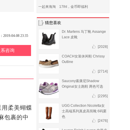
一起来海淘 17lht，金币即福利
猜您喜欢
Dr. Martens 马丁靴 Assange
19-04-08 23:35
Lace 皮靴
[2028]
联系咨询
COACH女装休闲鞋 Chrissy
Outline
[2714]
Saucony索康尼Shadow
Original女士跑鞋 两色可选
[2295]
UGG Collection Nicoletta女
面，采用柔美蝴蝶
士高端系列真皮高筒靴 6码栗
麻包裹的中
色
[2476]