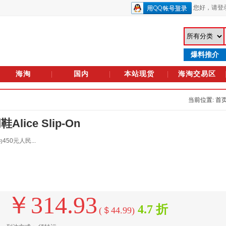
您好，
请登
爆料推介
海淘
国内
本站现货
海淘交易区
当前位置: 首
Alice Slip-On
0元人民...
￥314.93
4.7 折
(＄44.99)