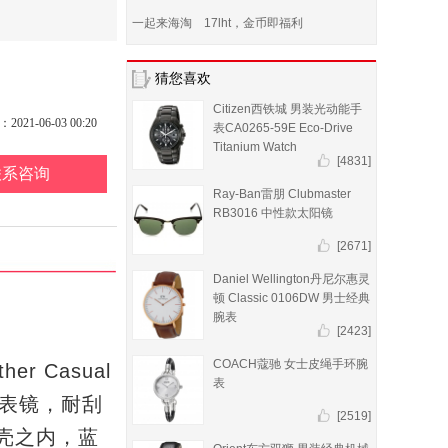
一起来海淘 17lht，金币即福利
猜您喜欢
Citizen西铁城 男装光动能手
21-06-03 00:20
表CA0265-59E Eco-Drive
Titanium Watch
[4831]
联系咨询
Ray-Ban雷朋 Clubmaster
RB3016 中性款太阳镜
[2671]
Daniel Wellington丹尼尔惠灵
顿 Classic 0106DW 男士经典
腕表
[2423]
COACH蔻驰 女士皮绳手环腕
er Casual
表
表镜，耐刮
[2519]
壳之内，蓝