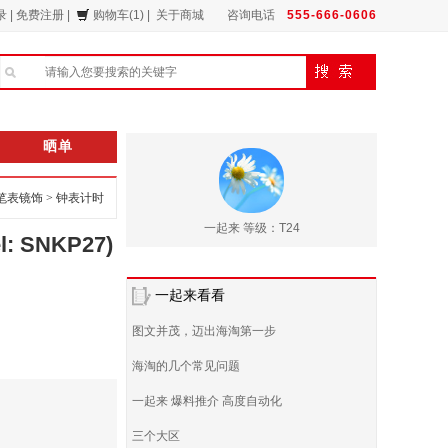
录
|
免费注册
|
购物车(1)
|
关于商城
咨询电话
555-666-0606
晒单
笔表镜饰
>
钟表计时
一起来 等级：T24
l: SNKP27)
一起来看看
图文并茂，迈出海淘第一步
海淘的几个常见问题
一起来 爆料推介 高度自动化
三个大区