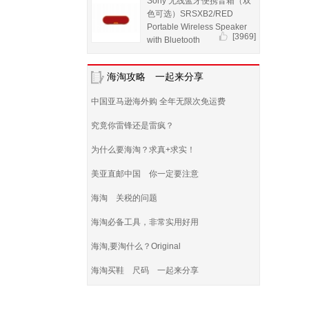
Sony 无线蓝牙便携音箱（双
色可选）SRSXB2/RED
Portable Wireless Speaker
[3969]
with Bluetooth
海淘攻略 一起来分享
中国亚马逊海外购 全年无限次免运费
究竟你雷锋还是雷疯？
为什么要海淘？求真+求实！
美亚直邮中国 你一定要注意
海淘 关税的问题
海淘必备工具，非常实用好用
海淘,要淘什么？Original
海淘买鞋 尺码 一起来分享