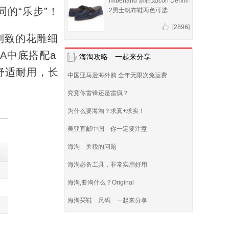
imberland 添柏岚Icon Denim
的“乐步”！
2男士帆布鞋两色可选
[2896]
加以别致的花雕细
A中底搭配a
海淘攻略 一起来分享
，舒适耐用，长
中国亚马逊海外购 全年无限次免运费
究竟你雷锋还是雷疯？
为什么要海淘？求真+求实！
美亚直邮中国 你一定要注意
海淘 关税的问题
海淘必备工具，非常实用好用
海淘,要淘什么？Original
海淘买鞋 尺码 一起来分享