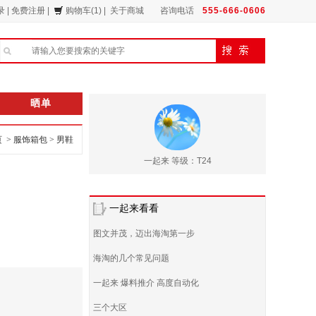
录
|
免费注册
|
购物车(1)
|
关于商城
咨询电话
555-666-0606
晒单
页 >
服饰箱包
>
男鞋
一起来 等级：T24
一起来看看
图文并茂，迈出海淘第一步
海淘的几个常见问题
一起来 爆料推介 高度自动化
三个大区