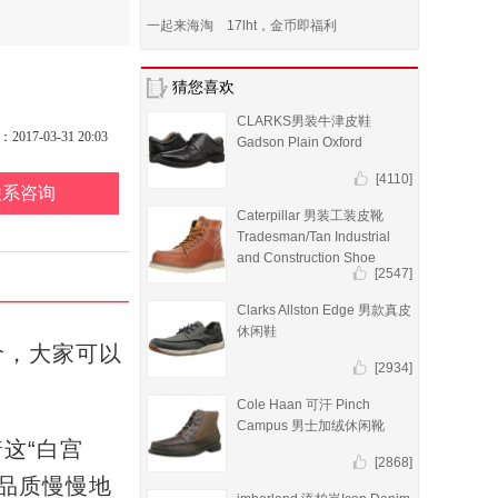
一起来海淘 17lht，金币即福利
猜您喜欢
CLARKS男装牛津皮鞋
17-03-31 20:03
Gadson Plain Oxford
[4110]
联系咨询
Caterpillar 男装工装皮靴
Tradesman/Tan Industrial
and Construction Shoe
[2547]
Clarks Allston Edge 男款真皮
休闲鞋
价，大家可以
[2934]
Cole Haan 可汗 Pinch
Campus 男士加绒休闲靴
着这“白宫
[2868]
，品质慢慢地