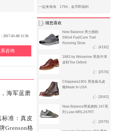
一起来海淘 17lht，金币即福利
猜您喜欢
New Balance 男士跑鞋
17-01-06 11:56
590v4 FuelCore Trail
Running Shoe
[4192]
联系咨询
1883 by Wolverine 男装牛津
皮鞋Toe Oxford
[2576]
Chippewa1901 男装疯马皮
靴Made In USA
币，海军蓝磨
[3042]
New Balance男装跑鞋 247系
列 Luxe MRL247RT
三真标准：真皮
[2676]
Grenson格