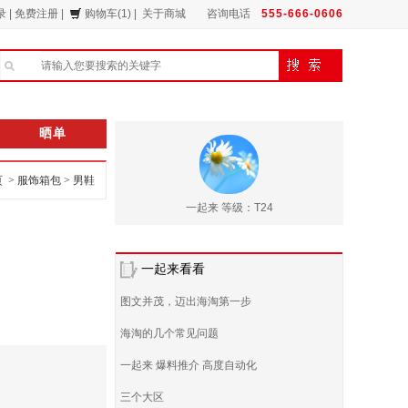
录
|
免费注册
|
购物车(1)
|
关于商城
咨询电话
555-666-0606
晒单
页 >
服饰箱包
>
男鞋
一起来 等级：T24
一起来看看
图文并茂，迈出海淘第一步
海淘的几个常见问题
一起来 爆料推介 高度自动化
三个大区