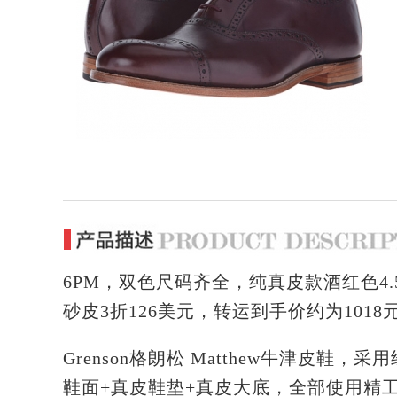
6PM，双色尺码齐全，纯真皮款酒红色4.5
砂皮3折126美元，转运到手价约为101
Grenson格朗松 Matthew牛津
鞋面+真皮鞋垫+真皮大底
，全部使用精