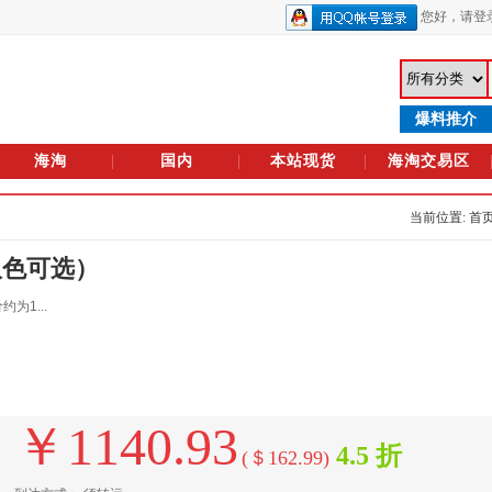
您好，
请登
爆料推介
海淘
国内
本站现货
海淘交易区
当前位置: 首
（双色可选）
为1...
￥1140.93
4.5 折
(＄162.99)