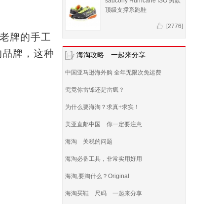
saucony Hurricane ISO 男款
顶级支撑系跑鞋
[2776]
最老牌的手工
的品牌，这种
海淘攻略 一起来分享
中国亚马逊海外购 全年无限次免运费
究竟你雷锋还是雷疯？
为什么要海淘？求真+求实！
美亚直邮中国 你一定要注意
海淘 关税的问题
海淘必备工具，非常实用好用
海淘,要淘什么？Original
海淘买鞋 尺码 一起来分享