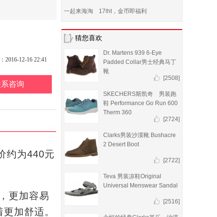
一起来海淘 17lht，金币即福利
猜您喜欢
Dr. Martens 939 6-Eye
16-12-16 22:41
Padded Collar男士经典马丁
靴
[2508]
联系咨询
SKECHERS斯凯奇 男装跑
鞋 Performance Go Run 600
Therm 360
[2724]
Clarks男装沙漠靴 Bushacre
2 Desert Boot
价约为440元
[2722]
Teva 男装凉鞋Original
Universal Menswear Sandal
处理，更加容易
[2516]
着更加舒适。