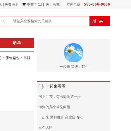
录
|
免费注册
|
购物车(1)
|
关于商城
咨询电话
555-666-0606
晒单
页 >
服饰箱包
>
男鞋
一起来 等级：T24
一起来看看
图文并茂，迈出海淘第一步
海淘的几个常见问题
一起来 爆料推介 高度自动化
三个大区