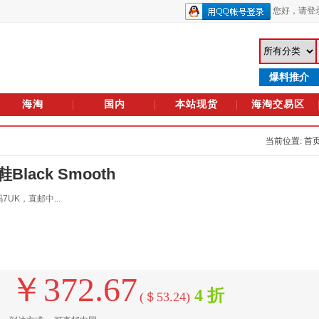
您好，
请登
爆料推介
海淘
国内
本站现货
海淘交易区
当前位置: 首
鞋Black Smooth
K，直邮中...
￥372.67
4 折
(＄53.24)