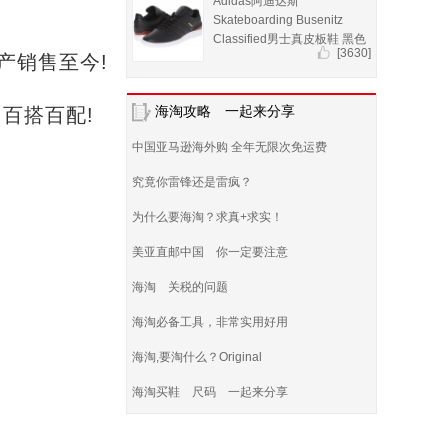
Adidas阿迪达斯
Skateboarding Busenitz
Classified男士真皮板鞋 黑色
[3630]
生产销售至今!
，百搭百配!
海淘攻略 一起来分享
中国亚马逊海外购 全年无限次免运费
究竟你雷锋还是雷疯？
为什么要海淘？求真+求实！
美亚直邮中国 你一定要注意
海淘 关税的问题
海淘必备工具，非常实用好用
海淘,要淘什么？Original
海淘买鞋 尺码 一起来分享