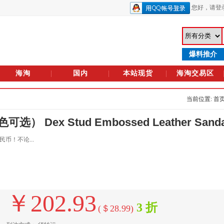
您好，
请登
爆料推介
海淘
国内
本站现货
海淘交易区
当前位置: 首
） Dex Stud Embossed Leather Sanda
币！不论...
￥202.93
3 折
(＄28.99)