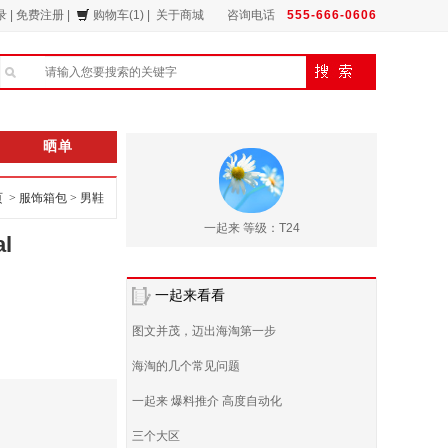
录
|
免费注册
|
购物车(1)
|
关于商城
咨询电话
555-666-0606
晒单
页 >
服饰箱包
>
男鞋
一起来 等级：T24
l
一起来看看
图文并茂，迈出海淘第一步
海淘的几个常见问题
一起来 爆料推介 高度自动化
三个大区