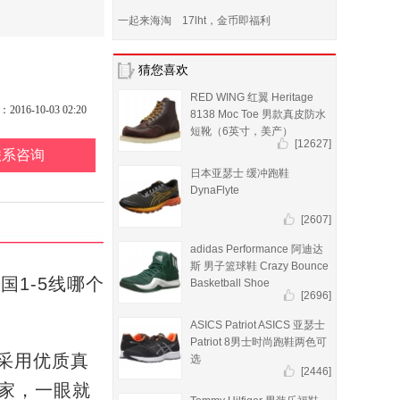
一起来海淘 17lht，金币即福利
猜您喜欢
RED WING 红翼 Heritage
16-10-03 02:20
8138 Moc Toe 男款真皮防水
短靴（6英寸，美产）
[12627]
联系咨询
日本亚瑟士 缓冲跑鞋
DynaFlyte
[2607]
adidas Performance 阿迪达
斯 男子篮球鞋 Crazy Bounce
国1-5线哪个
Basketball Shoe
[2696]
ASICS Patriot ASICS 亚瑟士
Patriot 8男士时尚跑鞋两色可
al，采用优质真
选
[2446]
家，一眼就