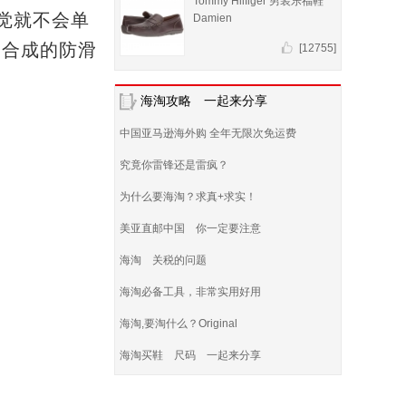
Tommy Hilfiger 男装乐福鞋
觉就不会单
Damien
，合成的防滑
[12755]
海淘攻略 一起来分享
中国亚马逊海外购 全年无限次免运费
究竟你雷锋还是雷疯？
为什么要海淘？求真+求实！
美亚直邮中国 你一定要注意
海淘 关税的问题
海淘必备工具，非常实用好用
海淘,要淘什么？Original
海淘买鞋 尺码 一起来分享