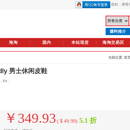
您好，
请登
爆料推介
海淘
国内
本站现货
海淘交易区
当前位置: 首
Didly 男士休闲皮鞋
e...
￥349.93
5.1 折
(＄49.99)