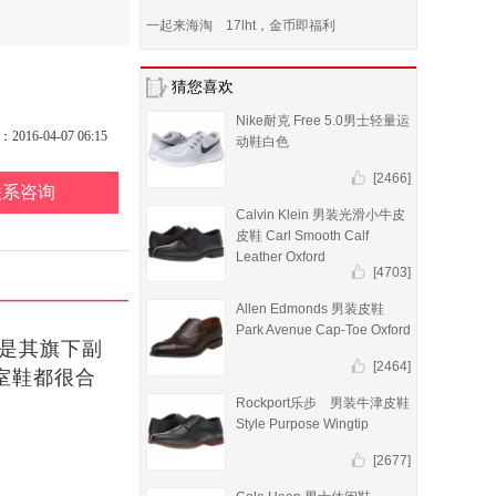
一起来海淘 17lht，金币即福利
猜您喜欢
Nike耐克 Free 5.0男士轻量运
16-04-07 06:15
动鞋白色
[2466]
联系咨询
Calvin Klein 男装光滑小牛皮
皮鞋 Carl Smooth Calf
Leather Oxford
[4703]
Allen Edmonds 男装皮鞋
Park Avenue Cap-Toe Oxford
ON是其旗下副
[2464]
室鞋都很合
Rockport乐步 男装牛津皮鞋
Style Purpose Wingtip
[2677]