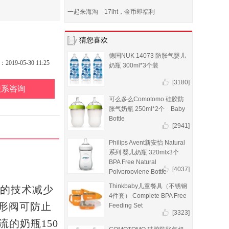
一起来海淘 17lht，金币即福利
猜您喜欢
德国NUK 14073 防胀气婴儿
19-05-30 11:25
奶瓶 300ml*3个装
[3180]
联系咨询
可么多么Comotomo 硅胶防
胀气奶瓶 250ml*2个 Baby
Bottle
[2941]
Philips Avent新安怡 Natural
系列 婴儿奶瓶 320mlx3个
BPA Free Natural
[4037]
Polypropylene Bottle
Thinkbaby儿童餐具（不锈钢
t，独家的技术减少
4件套） Complete BPA Free
星形阀可防止
Feeding Set
[3323]
的奶瓶150