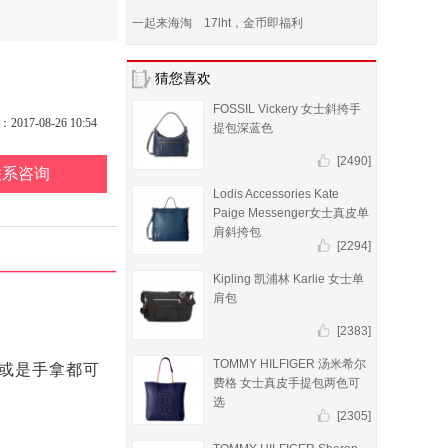
一起来海淘 17lht，金币即福利
猜您喜欢
FOSSIL Vickery 女士斜挎手
17-08-26 10:54
提包深蓝色
[2490]
联系咨询
Lodis Accessories Kate
Paige Messenger女士真皮单
肩斜挎包
[2294]
Kipling 凯浦林 Karlie 女士单
肩包
[2383]
TOMMY HILFIGER 汤米希尔
或是手拿都可
费格 女士真皮手提包两色可
选
[2305]