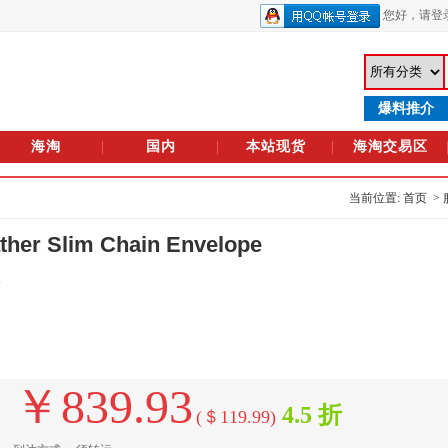
您好，
请登
爆料推介
海淘
国内
本站现货
海淘交易区
当前位置: 首页 >
r Slim Chain Envelope
.
￥839.93
4.5 折
(＄119.99)