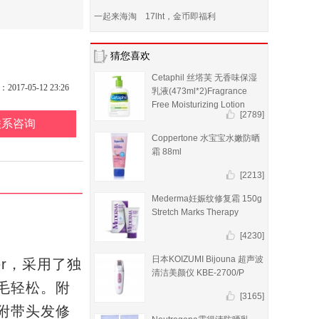
一起来海淘 17lht，金币即福利
猜您喜欢
Cetaphil 丝塔芙 无香味保湿
17-05-12 23:26
乳液(473ml*2)Fragrance
Free Moisturizing Lotion
[2789]
联系咨询
Coppertone 水宝宝水嫩防晒
霜 88ml
[2213]
Mederma妊娠纹修复霜 150g
Stretch Marks Therapy
[4230]
日本KOIZUMI Bijouna 超声波
aver，采用了独
清洁美颜仪 KBE-2700/P
毛轻松。附
[3165]
附带头发修