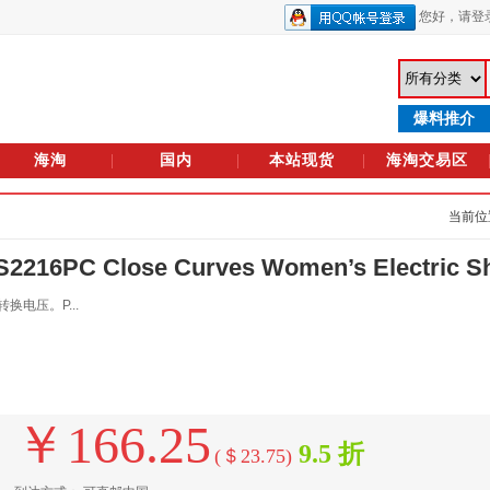
您好，
请登
爆料推介
海淘
国内
本站现货
海淘交易区
当前位置
C Close Curves Women’s Electric Sh
电压。P...
￥166.25
9.5 折
(＄23.75)